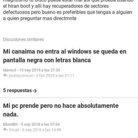
el hiran boot y alli hay recuperadores de sectores
defectuosos pero bueno es preferibles que tengas a alguien
a quien preguntar mas directmnte
Discusiones similares
Mi canaima no entra al windows se queda en
pantalla negra con letras blanca
Marisol
-
15 sep 2019 a las 21:30
piratacrimson
-
3 feb 2023 a las 21:11
5 respuestas
Mi pc prende pero no hace absolutamente
nada.
BloodBK
-
5 sep 2018 a las 07:56
frica0
-
6 sep 2018 a las 14:48