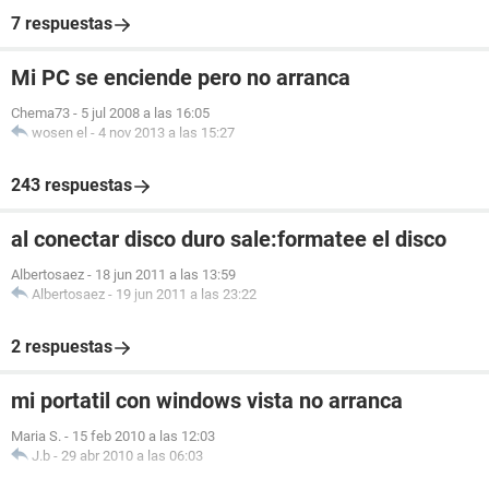
7 respuestas
Mi PC se enciende pero no arranca
Chema73
-
5 jul 2008 a las 16:05
wosen el
-
4 nov 2013 a las 15:27
243 respuestas
al conectar disco duro sale:formatee el disco
Albertosaez
-
18 jun 2011 a las 13:59
Albertosaez
-
19 jun 2011 a las 23:22
2 respuestas
mi portatil con windows vista no arranca
Maria S.
-
15 feb 2010 a las 12:03
J.b
-
29 abr 2010 a las 06:03