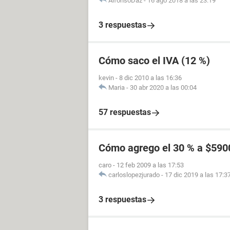
AlfonsoDaz
-
16 ago 2018 a las 23:19
3 respuestas
Cómo saco el IVA (12 %)
kevin
-
8 dic 2010 a las 16:36
Maria
-
30 abr 2020 a las 00:04
57 respuestas
Cómo agrego el 30 % a $590
caro
-
12 feb 2009 a las 17:53
carloslopezjurado
-
17 dic 2019 a las 17:3
3 respuestas