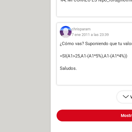
%4, MI CORREO ES fepo_ford@hotmai
chrisparam
7 ene 2011 a las 23:39
¿Cómo vas? Suponiendo que tu valor 
=SI(A1>25,A1-(A1*5%),A1-(A1*4%))
Saludos.
Mostr