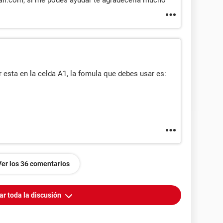
l.com, si me podes ayudar te agradeceria mucho
esta en la celda A1, la fomula que debes usar es:
Ver los 36 comentarios
ar toda la discusión