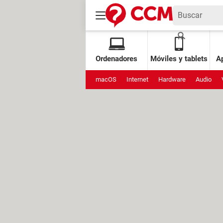
Ordenadores
Móviles y tablets
Ap
macOS
Internet
Hardware
Audio