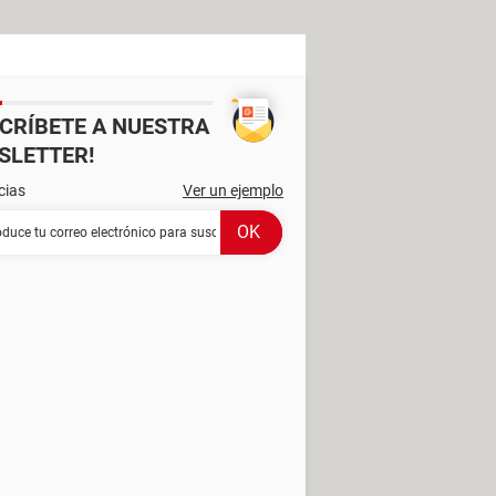
SCRÍBETE A NUESTRA
SLETTER!
cias
Ver un ejemplo