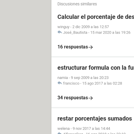
Discusiones similares
Calcular el porcentaje de de
winguy
-
2 dic 2009 a las 12:57
José_Bautista
-
15 mar 2020 a las 19:26
16 respuestas
estructurar formula con la fu
narnia
-
9 sep 2009 a las 20:23
francisco
-
15 ago 2017 a las 02:28
34 respuestas
restar porcentajes sumados
welena
-
9 nov 2017 a las 14:44