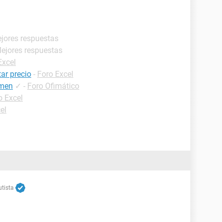
ejores respuestas
Mejores respuestas
Excel
ar precio
-
Foro Excel
amen
✓
-
Foro Ofimático
o Excel
el
tista