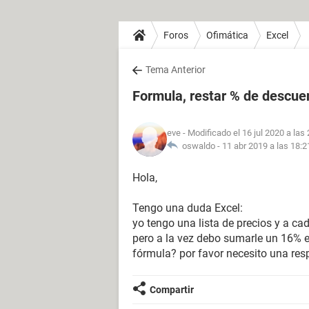
Foros
Ofimática
Excel
Tema Anterior
Formula, restar % de descuen
eve
- Modificado el 16 jul 2020 a las
oswaldo -
11 abr 2019 a las 18:2
Hola,
Tengo una duda Excel:
yo tengo una lista de precios y a ca
pero a la vez debo sumarle un 16% 
fórmula? por favor necesito una res
Compartir