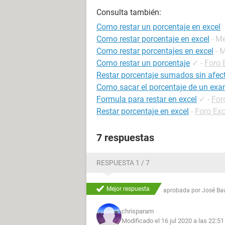
Consulta también:
Como restar un porcentaje en excel
Como restar porcentaje en excel
- M
Como restar porcentajes en excel
- 
Como restar un porcentaje
✓
-
Foro 
Restar porcentaje sumados sin afect
Como sacar el porcentaje de un ex
Formula para restar en excel
✓
-
For
Restar porcentaje en excel
-
Foro Exc
7 respuestas
RESPUESTA 1 / 7
Mejor respuesta
aprobada por
José Bau
chrisparam
Modificado el 16 jul 2020 a las 22:51