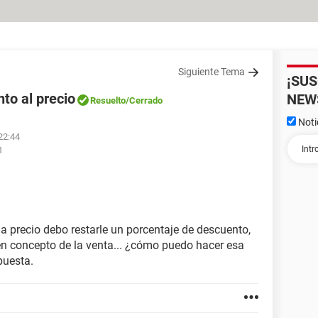
Siguiente Tema
¡SU
to al precio
NEW
Resuelto
/Cerrado
Noti
 22:44
1
da precio debo restarle un porcentaje de descuento,
en concepto de la venta... ¿cómo puedo hacer esa
puesta.