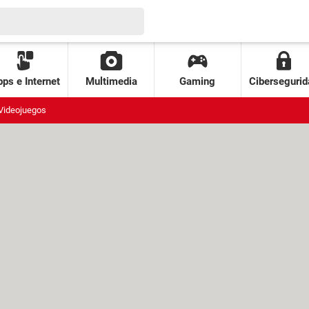
ps e Internet
Multimedia
Gaming
Cibersegurid
Videojuegos