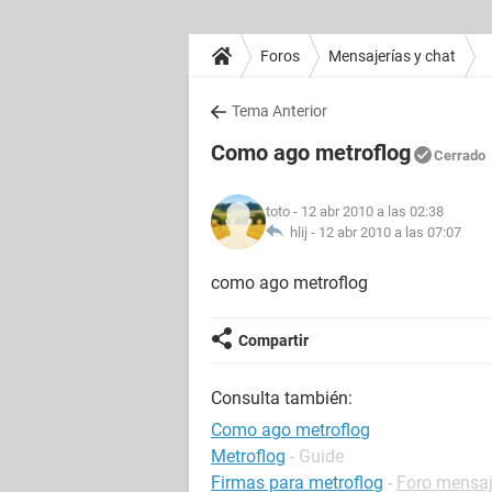
Foros
Mensajerías y chat
Tema Anterior
Como ago metroflog
Cerrado
toto
- 12 abr 2010 a las 02:38
hlij -
12 abr 2010 a las 07:07
como ago metroflog
Compartir
Consulta también:
Como ago metroflog
Metroflog
- Guide
Firmas para metroflog
-
Foro mensaj