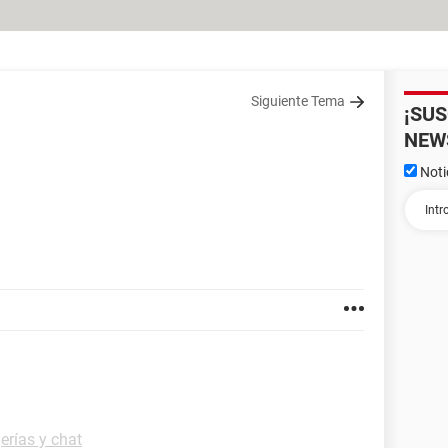
Siguiente Tema
¡SU
NEW
Noti
erías y chat