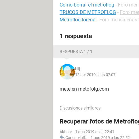
Como borrar el metroflog
-
Foro mens
TRUCOS DE METROFLOG
-
Foro men
Metroflog lorena
-
Foro mensajerías 
1 respuesta
RESPUESTA 1 / 1
hlij
12 abr 2010 a las 07:07
mete en metofolg.com
Discusiones similares
Recuperar fotos de Metroflo
Akbhar
-
1 ago 2019 a las 22:41
Carlos-vialfa
-
1 ago 2019 a las 22:52