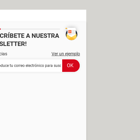
SCRÍBETE A NUESTRA
SLETTER!
cias
Ver un ejemplo