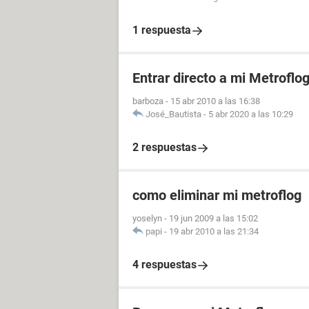
1 respuesta
Entrar directo a mi Metroflo
barboza
-
15 abr 2010 a las 16:38
José_Bautista
-
5 abr 2020 a las 10:29
2 respuestas
como eliminar mi metroflog
yoselyn
-
19 jun 2009 a las 15:02
papi
-
19 abr 2010 a las 21:34
4 respuestas