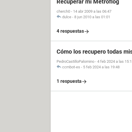
Recuperar mi Metroflog
cherch0
-
14 abr 2009 a las 06:47
dulce
-
8 jun 2010 a las 01:01
4 respuestas
Cómo los recupero todas mis
PedroCastilloPalomino
-
4 feb 2024 a las 15:
ccmbot-es
-
5 feb 2024 a las 19:48
1 respuesta