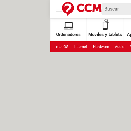
Ordenadores
Móviles y tablets
Ap
macOS
Internet
Hardware
Audio