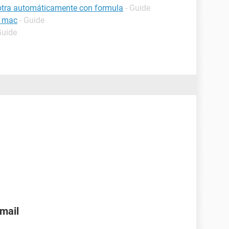
 otra automáticamente con formula
- Guide
i mac
- Guide
Guide
?
nmail