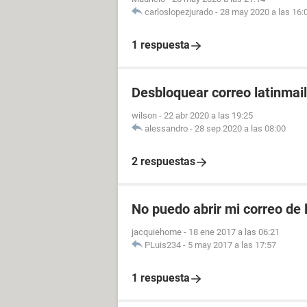
carloslopezjurado
-
28 may 2020 a las 16:
1 respuesta
Desbloquear correo latinmail
wilson
-
22 abr 2020 a las 19:25
alessandro
-
28 sep 2020 a las 08:00
2 respuestas
No puedo abrir mi correo de 
jacquiehome
-
18 ene 2017 a las 06:21
PLuis234
-
5 may 2017 a las 17:57
1 respuesta