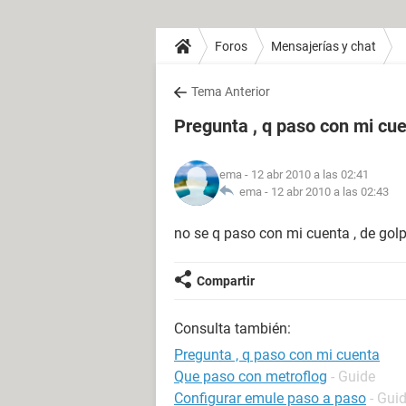
Foros
Mensajerías y chat
Tema Anterior
Pregunta , q paso con mi cu
ema
- 12 abr 2010 a las 02:41
ema -
12 abr 2010 a las 02:43
no se q paso con mi cuenta , de golpe m
Compartir
Consulta también:
Pregunta , q paso con mi cuenta
Que paso con metroflog
- Guide
Configurar emule paso a paso
- Gui