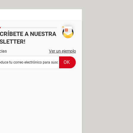
SCRÍBETE A NUESTRA
SLETTER!
cias
Ver un ejemplo