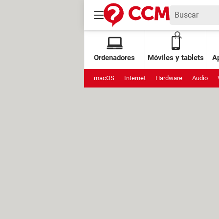
Ordenadores
Móviles y tablets
Ap
macOS
Internet
Hardware
Audio