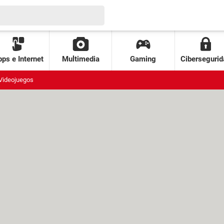
ps e Internet
Multimedia
Gaming
Cibersegurid
Videojuegos