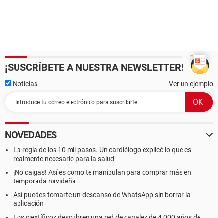
¡SUSCRÍBETE A NUESTRA NEWSLETTER!
Noticias
Ver un ejemplo
NOVEDADES
La regla de los 10 mil pasos. Un cardiólogo explicó lo que es
realmente necesario para la salud
¡No caigas! Así es como te manipulan para comprar más en
temporada navideña
Así puedes tomarte un descanso de WhatsApp sin borrar la
aplicación
Los científicos descubren una red de canales de 4.000 años de