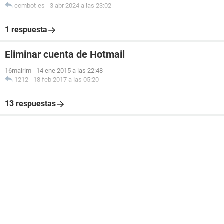
ccmbot-es
-
3 abr 2024 a las 23:02
1 respuesta
Eliminar cuenta de Hotmail
16mairim
-
14 ene 2015 a las 22:48
1212
-
18 feb 2017 a las 05:20
13 respuestas