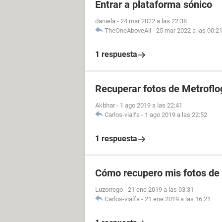
Entrar a plataforma sónico
daniela
-
24 mar 2022 a las 22:38
TheOneAboveAll
-
25 mar 2022 a las 00:2
1 respuesta
Recuperar fotos de Metroflo
Akbhar
-
1 ago 2019 a las 22:41
Carlos-vialfa
-
1 ago 2019 a las 22:52
1 respuesta
Cómo recupero mis fotos de
Luzorrego
-
21 ene 2019 a las 03:31
Carlos-vialfa
-
21 ene 2019 a las 16:21