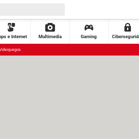
ps e Internet
Multimedia
Gaming
Cibersegurid
Videojuegos