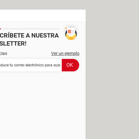
SCRÍBETE A NUESTRA
SLETTER!
cias
Ver un ejemplo