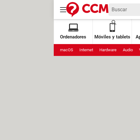
Ordenadores
Móviles y tablets
Ap
macOS
Internet
Hardware
Audio