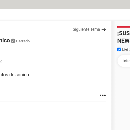
Siguiente Tema
¡SU
nico
NEW
Cerrado
Noti
02
otos de sónico