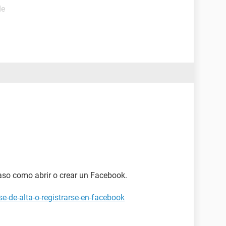
de
aso como abrir o crear un Facebook.
e-de-alta-o-registrarse-en-facebook