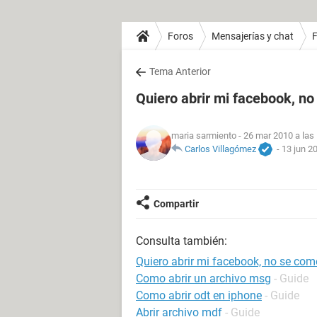
Foros
Mensajerías y chat
Tema Anterior
Quiero abrir mi facebook, n
maria sarmiento
- 26 mar 2010 a las
Carlos Villagómez
-
13 jun 2
Compartir
Consulta también:
Quiero abrir mi facebook, no se com
Como abrir un archivo msg
- Guide
Como abrir odt en iphone
- Guide
Abrir archivo mdf
- Guide