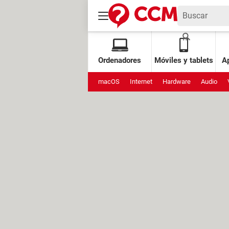
Ordenadores
Móviles y tablets
Ap
macOS
Internet
Hardware
Audio