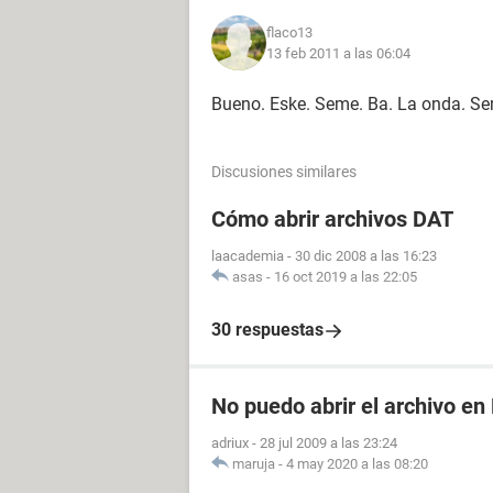
flaco13
13 feb 2011 a las 06:04
Bueno. Eske. Seme. Ba. La onda. Se
Discusiones similares
Cómo abrir archivos DAT
laacademia
-
30 dic 2008 a las 16:23
asas
-
16 oct 2019 a las 22:05
30 respuestas
No puedo abrir el archivo en
adriux
-
28 jul 2009 a las 23:24
maruja
-
4 may 2020 a las 08:20