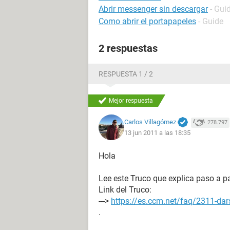
Abrir messenger sin descargar
- Gui
Como abrir el portapapeles
- Guide
2 respuestas
RESPUESTA 1 / 2
Mejor respuesta
Carlos Villagómez
278.797
13 jun 2011 a las 18:35
Hola
Lee este Truco que explica paso a p
Link del Truco:
--->
https://es.ccm.net/faq/2311-dars
.