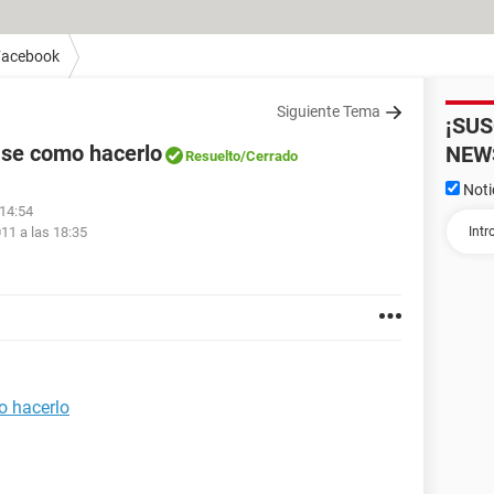
Facebook
Siguiente Tema
¡SU
o se como hacerlo
NEW
Resuelto
/Cerrado
Noti
 14:54
011 a las 18:35
o hacerlo