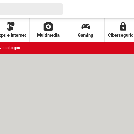
ps e Internet
Multimedia
Gaming
Cibersegurid
Videojuegos