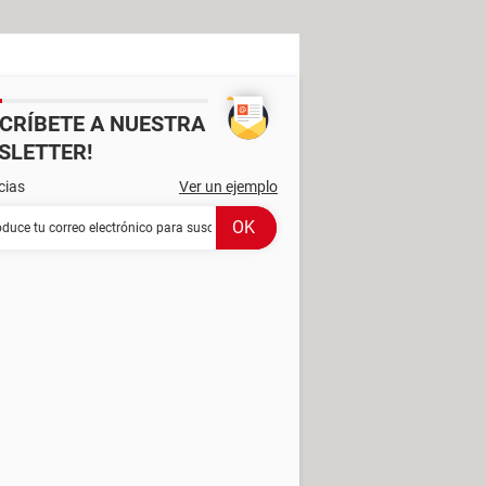
SCRÍBETE A NUESTRA
SLETTER!
cias
Ver un ejemplo