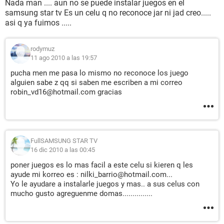
Nada man .... aun no se puede instalar juegos en el
samsung star tv Es un celu q no reconoce jar ni jad creo.....
asi q ya fuimos .....
rodymuz
11 ago 2010 a las 19:57
pucha men me pasa lo mismo no reconoce los juego
alguien sabe z qq si saben me escriben a mi correo
robin_vd16@hotmail.com gracias
FullSAMSUNG STAR TV
16 dic 2010 a las 00:45
poner juegos es lo mas facil a este celu si kieren q les
ayude mi korreo es : nilki_barrio@hotmail.com...
Yo le ayudare a instalarle juegos y mas.. a sus celus con
mucho gusto agreguenme domas...............