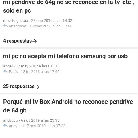
mi pendrive de 64g no se reconoce en la tv, etc ,
solo en pc
robertoignacio
-
22 ene 2016 a las 14:02
anitagasa
-
15 may 2020 a las 11:31
4 respuestas
mi pc no acepta mi telefono samsung por usb
angel
-
17 may 2012 a las 01:31
Paris
-
18 jul 2013 a las 17:42
25 respuestas
Porqué mi tv Box Android no reconoce pendrive
de 64 gb
andytico
-
6 nov 2019 a las 23:13
andytico
-
7 nov 2019 a las 07:32