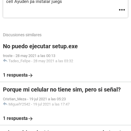
cell Ayuden pa instalar juegs
Discusiones similares
No puedo ejecutar setup.exe
troste
-
28 may 2021 a las 00:13
Tadeo_Felipe
-
28 may 2021 a las 03:32
1 respuesta
Porque mi celular no tiene sim, pero si señal?
Cristian_Meza
-
19 jul 2021 a las 05:23
MiguelY2542
-
19 jul 2021 a las 17:47
1 respuesta