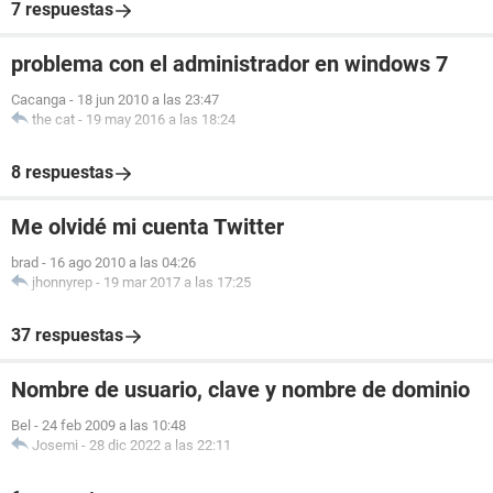
7 respuestas
problema con el administrador en windows 7
Cacanga
-
18 jun 2010 a las 23:47
the cat
-
19 may 2016 a las 18:24
8 respuestas
Me olvidé mi cuenta Twitter
brad
-
16 ago 2010 a las 04:26
jhonnyrep
-
19 mar 2017 a las 17:25
37 respuestas
Nombre de usuario, clave y nombre de dominio
Bel
-
24 feb 2009 a las 10:48
Josemi
-
28 dic 2022 a las 22:11