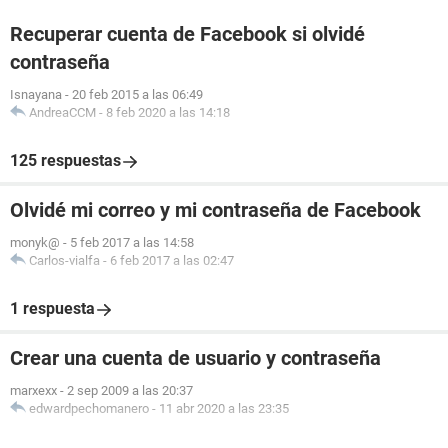
Recuperar cuenta de Facebook si olvidé
contraseña
Isnayana
-
20 feb 2015 a las 06:49
AndreaCCM
-
8 feb 2020 a las 14:18
125 respuestas
Olvidé mi correo y mi contraseña de Facebook
monyk@
-
5 feb 2017 a las 14:58
Carlos-vialfa
-
6 feb 2017 a las 02:47
1 respuesta
Crear una cuenta de usuario y contraseña
marxexx
-
2 sep 2009 a las 20:37
edwardpechomanero
-
11 abr 2020 a las 23:35