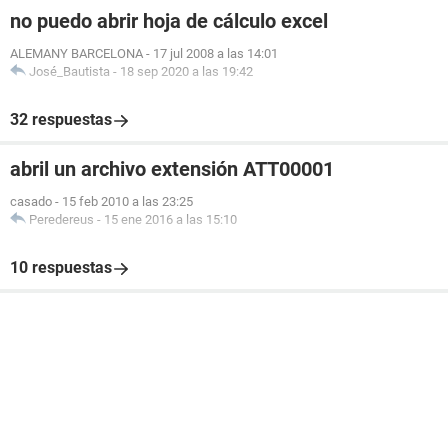
no puedo abrir hoja de cálculo excel
ALEMANY BARCELONA
-
17 jul 2008 a las 14:01
José_Bautista
-
18 sep 2020 a las 19:42
32 respuestas
abril un archivo extensión ATT00001
casado
-
15 feb 2010 a las 23:25
Peredereus
-
15 ene 2016 a las 15:10
10 respuestas