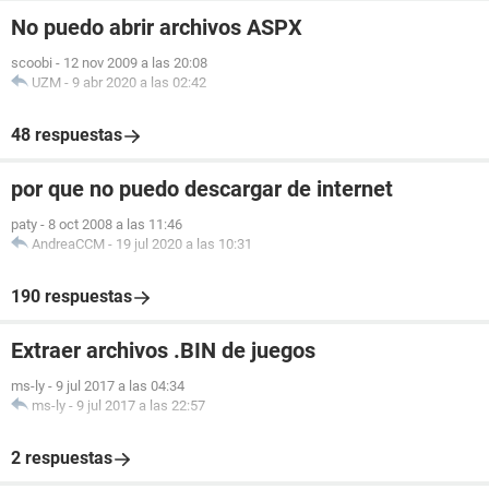
No puedo abrir archivos ASPX
scoobi
-
12 nov 2009 a las 20:08
UZM
-
9 abr 2020 a las 02:42
48 respuestas
por que no puedo descargar de internet
paty
-
8 oct 2008 a las 11:46
AndreaCCM
-
19 jul 2020 a las 10:31
190 respuestas
Extraer archivos .BIN de juegos
ms-ly
-
9 jul 2017 a las 04:34
ms-ly
-
9 jul 2017 a las 22:57
2 respuestas