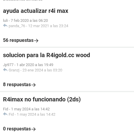
ayuda actualizar r4i max
luli
-
7 feb 2020 a las 06:20
panda_76
-
12 mar 2021 a las 23:24
56 respuestas
solucion para la R4igold.cc wood
Jp977
-
1 abr 2020 a las 19:49
Granzj
-
23 ene 2024 a las 03:20
8 respuestas
R4imax no funcionando (2ds)
Fid
-
1 may 2024 a las 14:42
Fid
-
1 may 2024 a las 14:42
0 respuestas