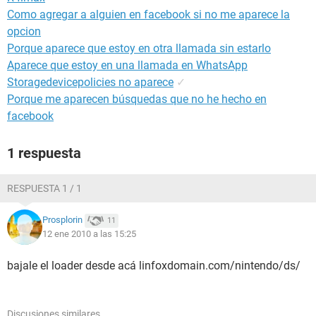
Como agregar a alguien en facebook si no me aparece la
opcion
Porque aparece que estoy en otra llamada sin estarlo
Aparece que estoy en una llamada en WhatsApp
Storagedevicepolicies no aparece
✓
Porque me aparecen búsquedas que no he hecho en
facebook
1 respuesta
RESPUESTA 1 / 1
Prosplorin
11
12 ene 2010 a las 15:25
bajale el loader desde acá linfoxdomain.com/nintendo/ds/
Discusiones similares