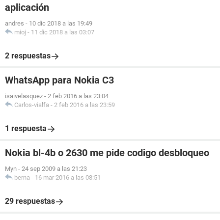
aplicación
andres
-
10 dic 2018 a las 19:49
mioj
-
11 dic 2018 a las 03:07
2 respuestas
WhatsApp para Nokia C3
isaivelasquez
-
2 feb 2016 a las 23:04
Carlos-vialfa
-
2 feb 2016 a las 23:59
1 respuesta
Nokia bl-4b o 2630 me pide codigo desbloqueo
Myn
-
24 sep 2009 a las 21:23
berna
-
16 mar 2016 a las 08:51
29 respuestas