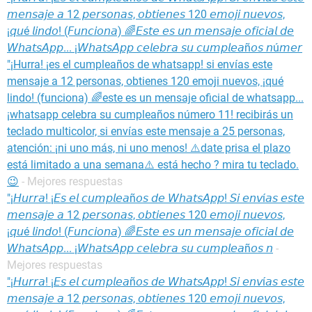
𝘮𝘦𝘯𝘴𝘢𝘫𝘦 𝘢 12 𝘱𝘦𝘳𝘴𝘰𝘯𝘢𝘴, 𝘰𝘣𝘵𝘪𝘦𝘯𝘦𝘴 120 𝘦𝘮𝘰𝘫𝘪 𝘯𝘶𝘦𝘷𝘰𝘴,
¡𝘲𝘶é 𝘭𝘪𝘯𝘥𝘰! (𝘍𝘶𝘯𝘤𝘪𝘰𝘯𝘢) 🌈𝘌𝘴𝘵𝘦 𝘦𝘴 𝘶𝘯 𝘮𝘦𝘯𝘴𝘢𝘫𝘦 𝘰𝘧𝘪𝘤𝘪𝘢𝘭 𝘥𝘦
𝘞𝘩𝘢𝘵𝘴𝘈𝘱𝘱... ¡𝘞𝘩𝘢𝘵𝘴𝘈𝘱𝘱 𝘤𝘦𝘭𝘦𝘣𝘳𝘢 𝘴𝘶 𝘤𝘶𝘮𝘱𝘭𝘦𝘢ñ𝘰𝘴 𝘯ú𝘮𝘦𝘳
"¡Hurra! ¡es el cumpleaños de whatsapp! si envías este
mensaje a 12 personas, obtienes 120 emoji nuevos, ¡qué
lindo! (funciona) 🌈este es un mensaje oficial de whatsapp...
¡whatsapp celebra su cumpleaños número 11! recibirás un
teclado multicolor, si envías este mensaje a 25 personas,
atención: ¡ni uno más, ni uno menos! ⚠️date prisa el plazo
está limitado a una semana⚠️ está hecho ? mira tu teclado.
😉
- Mejores respuestas
"¡𝘏𝘶𝘳𝘳𝘢! ¡𝘌𝘴 𝘦𝘭 𝘤𝘶𝘮𝘱𝘭𝘦𝘢ñ𝘰𝘴 𝘥𝘦 𝘞𝘩𝘢𝘵𝘴𝘈𝘱𝘱! 𝘚𝘪 𝘦𝘯𝘷í𝘢𝘴 𝘦𝘴𝘵𝘦
𝘮𝘦𝘯𝘴𝘢𝘫𝘦 𝘢 12 𝘱𝘦𝘳𝘴𝘰𝘯𝘢𝘴, 𝘰𝘣𝘵𝘪𝘦𝘯𝘦𝘴 120 𝘦𝘮𝘰𝘫𝘪 𝘯𝘶𝘦𝘷𝘰𝘴,
¡𝘲𝘶é 𝘭𝘪𝘯𝘥𝘰! (𝘍𝘶𝘯𝘤𝘪𝘰𝘯𝘢) 🌈𝘌𝘴𝘵𝘦 𝘦𝘴 𝘶𝘯 𝘮𝘦𝘯𝘴𝘢𝘫𝘦 𝘰𝘧𝘪𝘤𝘪𝘢𝘭 𝘥𝘦
𝘞𝘩𝘢𝘵𝘴𝘈𝘱𝘱... ¡𝘞𝘩𝘢𝘵𝘴𝘈𝘱𝘱 𝘤𝘦𝘭𝘦𝘣𝘳𝘢 𝘴𝘶 𝘤𝘶𝘮𝘱𝘭𝘦𝘢ñ𝘰𝘴 𝘯
-
Mejores respuestas
"¡𝘏𝘶𝘳𝘳𝘢! ¡𝘌𝘴 𝘦𝘭 𝘤𝘶𝘮𝘱𝘭𝘦𝘢ñ𝘰𝘴 𝘥𝘦 𝘞𝘩𝘢𝘵𝘴𝘈𝘱𝘱! 𝘚𝘪 𝘦𝘯𝘷í𝘢𝘴 𝘦𝘴𝘵𝘦
𝘮𝘦𝘯𝘴𝘢𝘫𝘦 𝘢 12 𝘱𝘦𝘳𝘴𝘰𝘯𝘢𝘴, 𝘰𝘣𝘵𝘪𝘦𝘯𝘦𝘴 120 𝘦𝘮𝘰𝘫𝘪 𝘯𝘶𝘦𝘷𝘰𝘴,