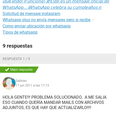
¡𝘲𝘶é 𝘭𝘪𝘯𝘥𝘰! (𝘍𝘶𝘯𝘤𝘪𝘰𝘯𝘢) 🌈𝘌𝘴𝘵𝘦 𝘦𝘴 𝘶𝘯 𝘮𝘦𝘯𝘴𝘢𝘫𝘦 𝘰𝘧𝘪𝘤𝘪𝘢𝘭 𝘥𝘦
𝘞𝘩𝘢𝘵𝘴𝘈𝘱𝘱... ¡𝘞𝘩𝘢𝘵𝘴𝘈𝘱𝘱 𝘤𝘦𝘭𝘦𝘣𝘳𝘢 𝘴𝘶 𝘤𝘶𝘮𝘱𝘭𝘦𝘢ñ𝘰𝘴 𝘯
Solicitud de mensaje instagram
Whatsapp plus no envía mensajes pero si recibe
✓
Como enviar ubicación por whatsapp
Tipos de whatsapp
9 respuestas
RESPUESTA 1 / 9
Mejor respuesta
Sabrian
17 jun 2011 a las 17:13
HOLA GENTE!!! PROBLEMA SOLUCIONADO.. A ME SALIA
ESO CUANDO QUERÍA MANDAR MAILS CON ARCHIVOS
ADJUNTOS, ES QUE HAY QUE ACTUALIZARLO!!!!