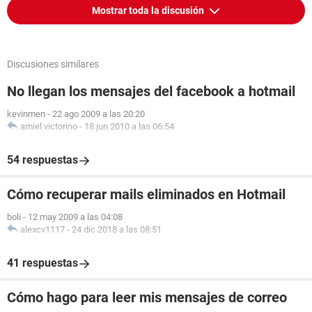
Mostrar toda la discusión
Discusiones similares
No llegan los mensajes del facebook a hotmail
kevinmen
-
22 ago 2009 a las 20:20
amiel victorino
-
18 jun 2010 a las 06:54
54 respuestas
Cómo recuperar mails eliminados en Hotmail
boli
-
12 may 2009 a las 04:08
alexcv1117
-
24 dic 2018 a las 08:51
41 respuestas
Cómo hago para leer mis mensajes de correo