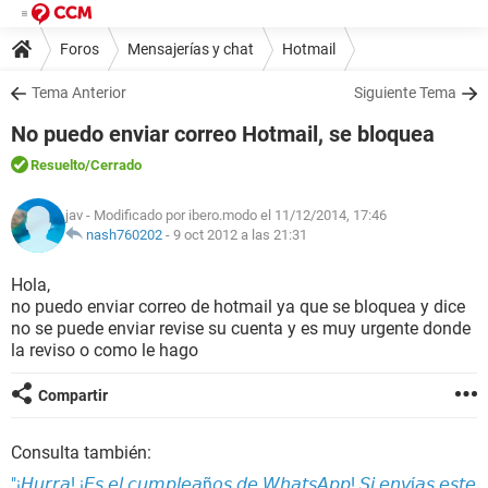
Foros
Mensajerías y chat
Hotmail
Tema Anterior
Siguiente Tema
No puedo enviar correo Hotmail, se bloquea
Resuelto
/Cerrado
jav
- Modificado por ibero.modo el 11/12/2014, 17:46
nash760202
-
9 oct 2012 a las 21:31
Hola,
no puedo enviar correo de hotmail ya que se bloquea y dice
no se puede enviar revise su cuenta y es muy urgente donde
la reviso o como le hago
Compartir
Consulta también:
"¡𝘏𝘶𝘳𝘳𝘢! ¡𝘌𝘴 𝘦𝘭 𝘤𝘶𝘮𝘱𝘭𝘦𝘢ñ𝘰𝘴 𝘥𝘦 𝘞𝘩𝘢𝘵𝘴𝘈𝘱𝘱! 𝘚𝘪 𝘦𝘯𝘷í𝘢𝘴 𝘦𝘴𝘵𝘦