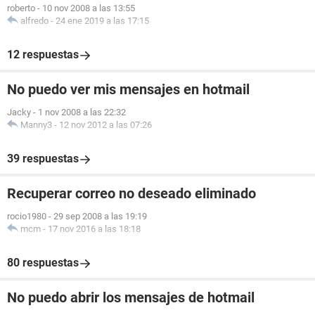
roberto
-
10 nov 2008 a las 13:55
alfredo
-
24 ene 2019 a las 17:15
12 respuestas
No puedo ver mis mensajes en hotmail
Jacky
-
1 nov 2008 a las 22:32
Manny3
-
12 nov 2012 a las 07:26
39 respuestas
Recuperar correo no deseado eliminado
rocio1980
-
29 sep 2008 a las 19:19
mcm
-
17 nov 2016 a las 18:18
80 respuestas
No puedo abrir los mensajes de hotmail