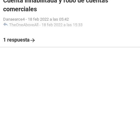
Cuenta inhabilitada y robo de cuentas
comerciales
Danaearce4
-
18 feb 2022 a las 05:42
TheOneAboveAll
-
18 feb 2022 a las 15:33
1 respuesta