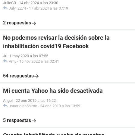
JulioCB
-
14 abr 2024 a las 23:30
July_2274
-
17 abr 2024 a las 07:19
2 respuestas
No podemos revisar la decisión sobre la
inhabilitación covid19 Facebook
Jr
-
1 may 2020 a las 07:55
Amy
-
16 nov 2022 a las 02:41
54 respuestas
Mi cuenta Yahoo ha sido desactivada
Angel
-
22 ene 2019 a las 16:22
usuario anónimo
-
24 ene 2019 a las 13:59
5 respuestas