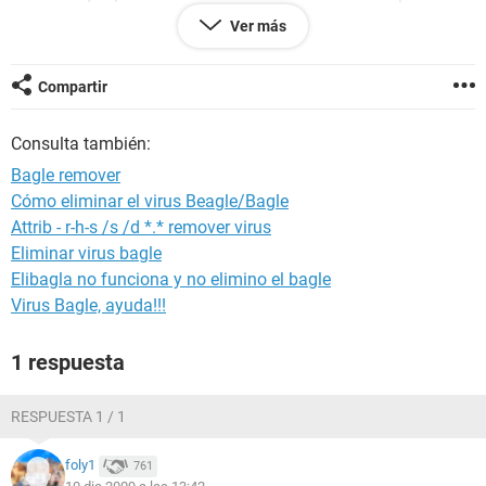
de Windows ¿Que órdenes tendría que dar?
Ver más
Nota (ya he intentado con CD Windows pero cuando
empieza la segunda parte de la instalación vuelve a salir el
Compartir
pantallazo celesete, luego logo Windows y finalmente
pantalla negra con errror de inicio a modo de fallos el
Consulta también:
sistema se reiniciará) (También he ejecutado chkdsk que
parece que ha reparado algo) (tampoco funciona cuando
Bagle remover
pongo iniciar en modo normal en F8)
Cómo eliminar el virus Beagle/Bagle
Attrib - r-h-s /s /d *.* remover virus
Eliminar virus bagle
Elibagla no funciona y no elimino el bagle
Virus Bagle, ayuda!!!
1 respuesta
RESPUESTA 1 / 1
foly1
761