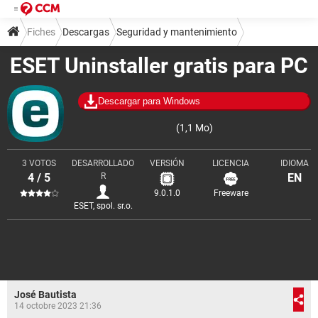
Fiches
Descargas
Seguridad y mantenimiento
ESET Uninstaller gratis para PC
Limpieza y optimización
Descargar para Windows
(1,1 Mo)
3 VOTOS
DESARROLLADO
VERSIÓN
LICENCIA
IDIOMA
4 / 5
R
EN
9.0.1.0
Freeware
ESET, spol. sr.o.
José Bautista
14 octobre 2023 21:36