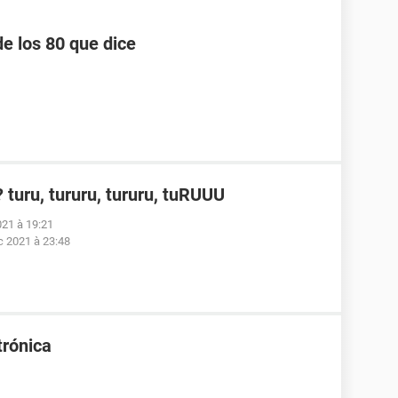
e los 80 que dice
turu, tururu, tururu, tuRUUU
021 à 19:21
c 2021 à 23:48
trónica