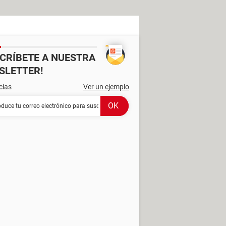
SCRÍBETE A NUESTRA
SLETTER!
cias
Ver un ejemplo