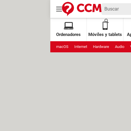
Ordenadores
Móviles y tablets
Ap
macOS
Internet
Hardware
Audio