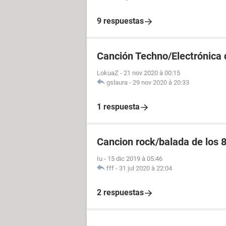
9 respuestas
Canción Techno/Electrónica 
LokuaZ
-
21 nov 2020 à 00:15
gslaura
-
29 nov 2020 à 20:33
1 respuesta
Cancion rock/balada de los 
Iu
-
15 dic 2019 à 05:46
fff
-
31 jul 2020 à 22:04
2 respuestas