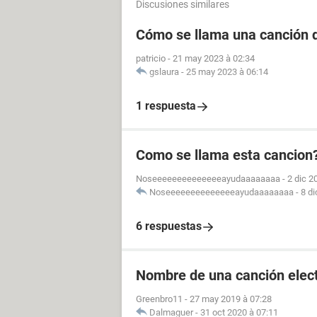
Discusiones similares
Cómo se llama una canción d
patricio
-
21 may 2023 à 02:34
gslaura
-
25 may 2023 à 06:14
1 respuesta
Como se llama esta cancion? 
Noseeeeeeeeeeeeeeayudaaaaaaaa
-
2 dic 2
Noseeeeeeeeeeeeeeayudaaaaaaaa
-
8 di
6 respuestas
Nombre de una canción elec
Greenbro11
-
27 may 2019 à 07:28
Dalmaguer
-
31 oct 2020 à 07:11