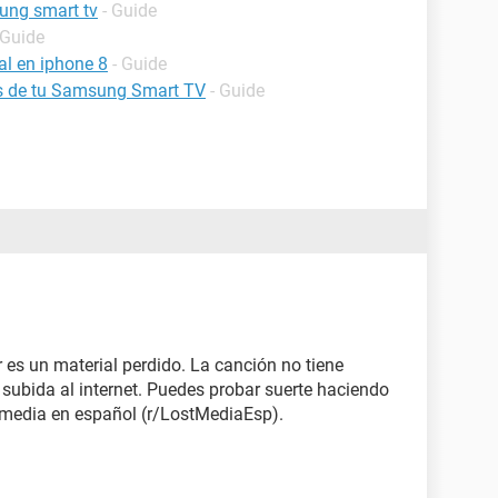
ung smart tv
- Guide
 Guide
al en iphone 8
- Guide
es de tu Samsung Smart TV
- Guide
r es un material perdido. La canción no tiene
ubida al internet. Puedes probar suerte haciendo
t media en español (r/LostMediaEsp).