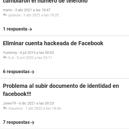
cambiaron el numero de teléfono
mario
-
3 abr 2021 a las 18:47
gslaura
-
3 abr 2021 a las 19:20
1 respuesta
Eliminar cuenta hackeada de Facebook
Yureinny
-
6 jul 2015 a las 00:03
K.A
-
5 oct 2022 a las 20:11
6 respuestas
Problema al subir documento de identidad en
facebook!!!
Jowe79
-
6 dic 2021 a las 00:23
mauricio
-
1 abr 2022 a las 18:44
7 respuestas