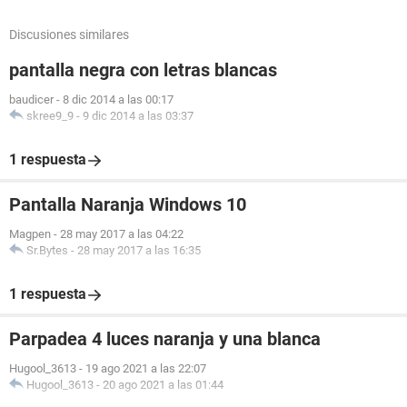
Discusiones similares
pantalla negra con letras blancas
baudicer
-
8 dic 2014 a las 00:17
skree9_9
-
9 dic 2014 a las 03:37
1 respuesta
Pantalla Naranja Windows 10
Magpen
-
28 may 2017 a las 04:22
Sr.Bytes
-
28 may 2017 a las 16:35
1 respuesta
Parpadea 4 luces naranja y una blanca
Hugool_3613
-
19 ago 2021 a las 22:07
Hugool_3613
-
20 ago 2021 a las 01:44