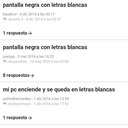
pantalla negra con letras blancas
baudicer
-
8 dic 2014 a las 00:17
skree9_9
-
9 dic 2014 a las 03:37
1 respuesta
pantalla negra con letras blancas
juanjop
-
3 mar 2016 a las 16:25
recasertres
-
10 may 2020 a las 05:03
8 respuestas
mi pc enciende y se queda en letras blancas
yeifredhernandez
-
1 abr 2018 a las 15:29
piratacrimson
-
1 abr 2018 a las 17:52
1 respuesta