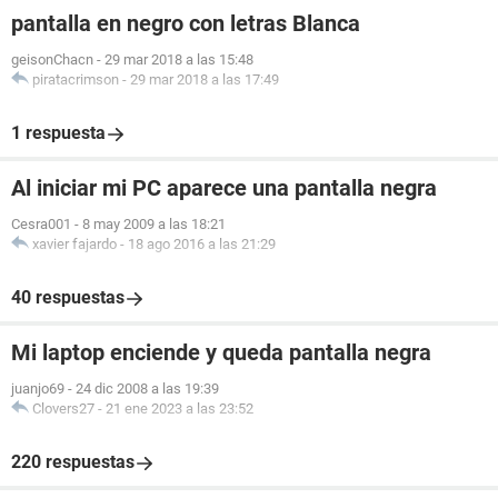
pantalla en negro con letras Blanca
geisonChacn
-
29 mar 2018 a las 15:48
piratacrimson
-
29 mar 2018 a las 17:49
1 respuesta
Al iniciar mi PC aparece una pantalla negra
Cesra001
-
8 may 2009 a las 18:21
xavier fajardo
-
18 ago 2016 a las 21:29
40 respuestas
Mi laptop enciende y queda pantalla negra
juanjo69
-
24 dic 2008 a las 19:39
Clovers27
-
21 ene 2023 a las 23:52
220 respuestas