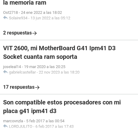
la memoria ram
Ost2718
-
24 ene 2022 a las 18:02
Solaire934
-
13 jun 2022 a las 05:12
2 respuestas
VIT 2600, mi MotherBoard G41 Ipm41 D3
Socket cuanta ram soporta
joseleal14
-
19 mar 2020 a las 20:25
gabrielcastellar
-
22 nov 2023 a las 18:20
17 respuestas
Son compatible estos procesadores con mi
placa g41 ipm41 d3
marcovnzla
-
5 feb 2017 a las 00:54
LORDJULITO
-
6 feb 2017 a las 17:43