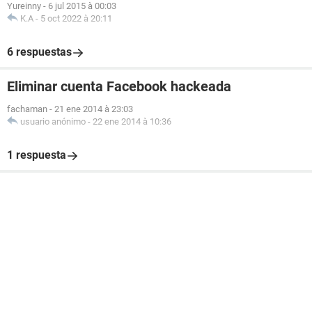
Yureinny
-
6 jul 2015 à 00:03
K.A
-
5 oct 2022 à 20:11
6 respuestas
Eliminar cuenta Facebook hackeada
fachaman
-
21 ene 2014 à 23:03
usuario anónimo
-
22 ene 2014 à 10:36
1 respuesta