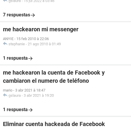
gslaura
-
15 jul 2022 à 03:46
7 respuestas
me hackearon mi messenger
ANYIE
-
15 feb 2010 à 22:06
stephanie
-
21 ago 2010 à 01:49
1 respuesta
me hackearon la cuenta de Facebook y
cambiaron el numero de teléfono
mario
-
3 abr 2021 à 18:47
gslaura
-
3 abr 2021 à 19:20
1 respuesta
Eliminar cuenta hackeada de Facebook