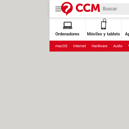
Ordenadores
Móviles y tablets
Ap
macOS
Internet
Hardware
Audio