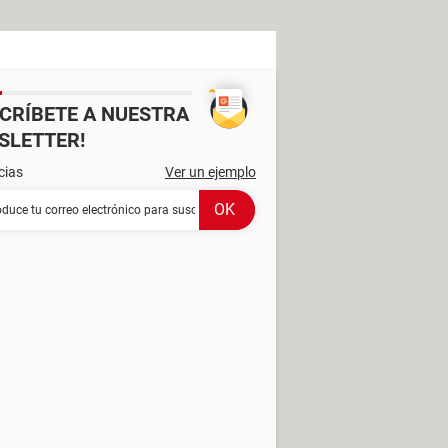
SCRÍBETE A NUESTRA
SLETTER!
cias
Ver un ejemplo