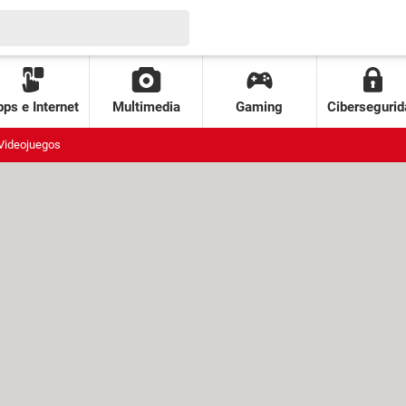
ps e Internet
Multimedia
Gaming
Cibersegurid
Videojuegos