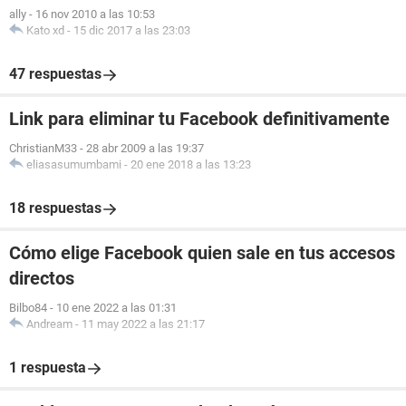
ally
-
16 nov 2010 a las 10:53
Kato xd
-
15 dic 2017 a las 23:03
47 respuestas
Link para eliminar tu Facebook definitivamente
ChristianM33
-
28 abr 2009 a las 19:37
eliasasumumbami
-
20 ene 2018 a las 13:23
18 respuestas
Cómo elige Facebook quien sale en tus accesos
directos
Bilbo84
-
10 ene 2022 a las 01:31
Andream
-
11 may 2022 a las 21:17
1 respuesta