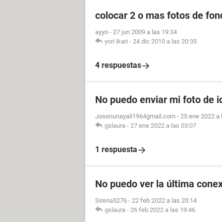
colocar 2 o mas fotos de fon
ayyo
-
27 jun 2009 a las 19:34
yori ikari
-
24 dic 2010 a las 20:35
4 respuestas
No puedo enviar mi foto de 
Josenunayali1964gmail.com
-
25 ene 2022 a 
gslaura
-
27 ene 2022 a las 03:07
1 respuesta
No puedo ver la última conex
Sirena5276
-
22 feb 2022 a las 20:14
gslaura
-
26 feb 2022 a las 19:46