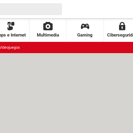
ps e Internet
Multimedia
Gaming
Cibersegurid
Videojuegos