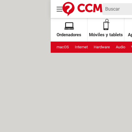
Ordenadores
Móviles y tablets
Ap
macOS
Internet
Hardware
Audio