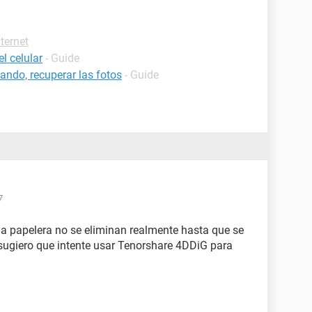
ternet
l celular
- Guide
ndo, recuperar las fotos
- Guide
7
 la papelera no se eliminan realmente hasta que se
 sugiero que intente usar Tenorshare 4DDiG para