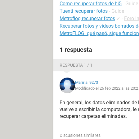
Como recuperar fotos de hi5
- Guide
Tuenti recuperar fotos
- Guide
Metroflog recuperar fotos
✓
-
Foro In
Recuperar fotos y videos borrados de
MetroFLOG: qué pasó, sigue funciona
1 respuesta
RESPUESTA 1 / 1
Marrria_9273
Modificado el 26 feb 2022 a las 20:2
En general, los datos eliminados de
vuelve a escribir la computadora, le
recuperar carpetas eliminadas.
Discusiones similares