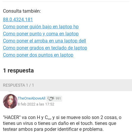
Consulta también:
88.0.4324.181
Como poner guión bajo en laptop hp
Como poner punto y coma en laptop
Como poner el arroba en una laptop dell
Como poner grados en teclado de laptop
Como poner dos puntos en laptop
1 respuesta
RESPUESTA 1 / 1
TheOneAboveAll
991
8 feb 2022 a las 17:52
"HACER" va con H y C,,,, y si se mueve solo son 2 cosas, o
tienes un virus o tienes un daño en el touch. tienes que
testear ambos para poder identificar e problema.