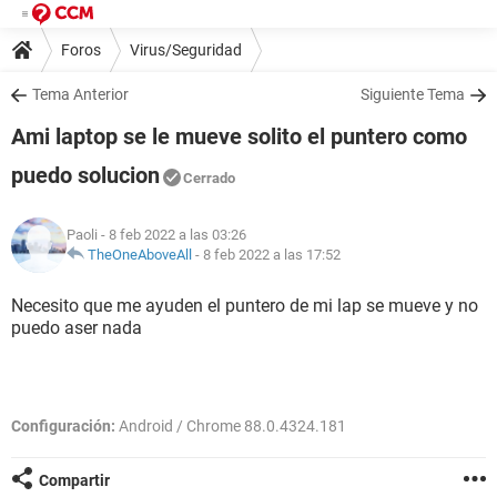
Foros
Virus/Seguridad
Tema Anterior
Siguiente Tema
Ami laptop se le mueve solito el puntero como
puedo solucion
Cerrado
Paoli
- 8 feb 2022 a las 03:26
TheOneAboveAll
-
8 feb 2022 a las 17:52
Necesito que me ayuden el puntero de mi lap se mueve y no
puedo aser nada
Configuración:
Android / Chrome 88.0.4324.181
Compartir