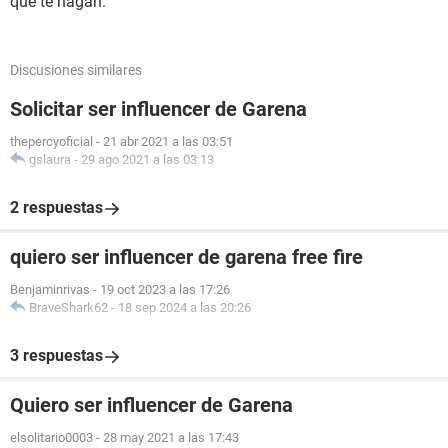
que te hagan.
Discusiones similares
Solicitar ser influencer de Garena
thepercyoficial
-
21 abr 2021 a las 03:51
gslaura
-
29 ago 2021 a las 03:13
2 respuestas
quiero ser influencer de garena free fire
Benjaminrivas
-
19 oct 2023 a las 17:26
BraveShark62
-
18 sep 2024 a las 20:26
3 respuestas
Quiero ser influencer de Garena
elsolitario0003
-
28 may 2021 a las 17:43