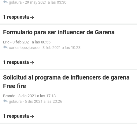
gslaura
-
29 may 2021 a las 03:30
1 respuesta
Formulario para ser influencer de Garena
Eric
-
3 feb 2021 a las 00:55
carloslopezjurado
-
3 feb 2021 a las 10:23
1 respuesta
Solicitud al programa de influencers de garena
Free fire
Brando
-
3 dic 2021 a las 17:13
gslaura
-
5 dic 2021 a las 20:26
1 respuesta