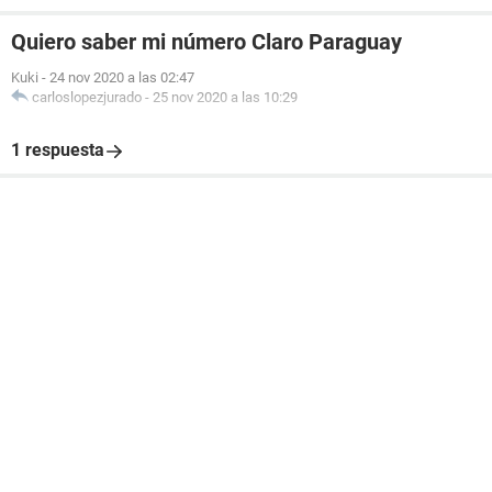
Quiero saber mi número Claro Paraguay
Kuki
-
24 nov 2020 a las 02:47
carloslopezjurado
-
25 nov 2020 a las 10:29
1 respuesta