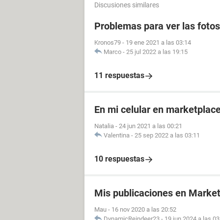
Discusiones similares
Problemas para ver las fotos
Kronos79
-
19 ene 2021 a las 03:14
Marco
-
25 jul 2022 a las 19:15
11 respuestas
En mi celular en marketplace
Natalia
-
24 jun 2021 a las 00:21
Valentina
-
25 sep 2022 a las 03:11
10 respuestas
Mis publicaciones en Market
Mau
-
16 nov 2020 a las 20:52
DynamicReindeer23
-
19 jun 2024 a las 03