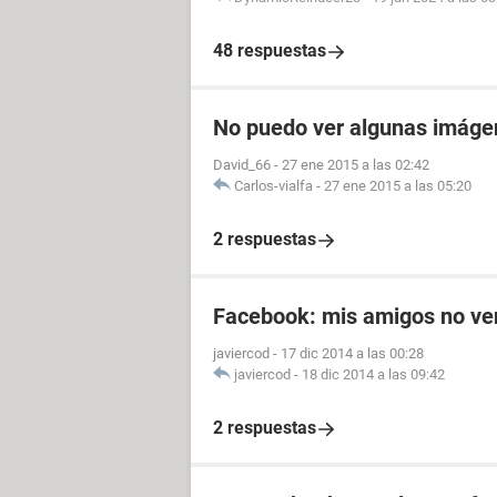
48 respuestas
No puedo ver algunas imág
David_66
-
27 ene 2015 a las 02:42
Carlos-vialfa
-
27 ene 2015 a las 05:20
2 respuestas
Facebook: mis amigos no ve
javiercod
-
17 dic 2014 a las 00:28
javiercod
-
18 dic 2014 a las 09:42
2 respuestas