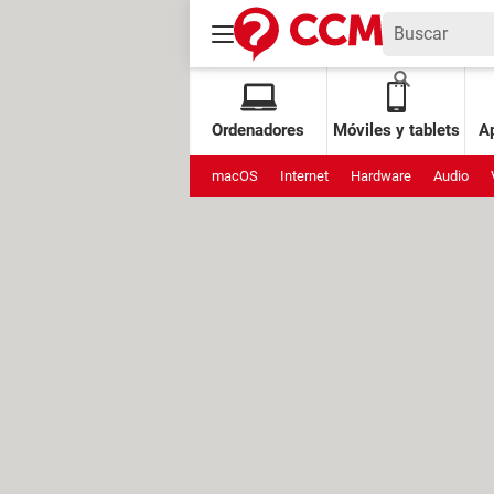
Ordenadores
Móviles y tablets
Ap
macOS
Internet
Hardware
Audio