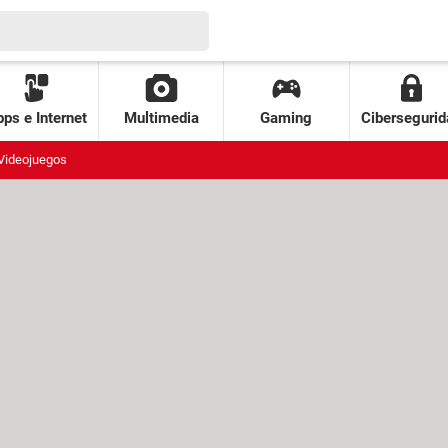
ps e Internet
Multimedia
Gaming
Cibersegurid
Videojuegos