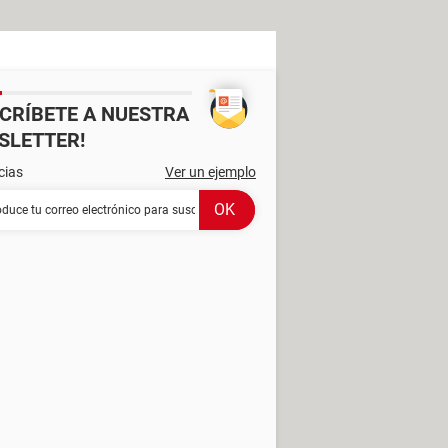
SCRÍBETE A NUESTRA
SLETTER!
cias
Ver un ejemplo