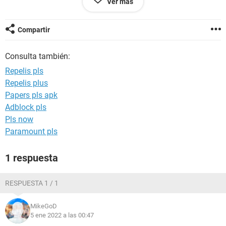
Ver más
Configuración:
Android / Chrome 96.0.4664.104
Compartir
Consulta también:
Repelis pls
Repelis plus
Papers pls apk
Adblock pls
Pls now
Paramount pls
1 respuesta
RESPUESTA 1 / 1
MikeGoD
5 ene 2022 a las 00:47