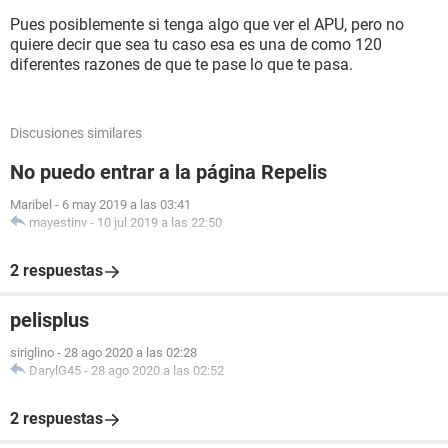
Pues posiblemente si tenga algo que ver el APU, pero no
quiere decir que sea tu caso esa es una de como 120
diferentes razones de que te pase lo que te pasa.
Discusiones similares
No puedo entrar a la página Repelis
Maribel
-
6 may 2019 a las 03:41
mayestinv
-
10 jul 2019 a las 22:50
2 respuestas
pelisplus
siriglino
-
28 ago 2020 a las 02:28
DarylG45
-
28 ago 2020 a las 02:52
2 respuestas