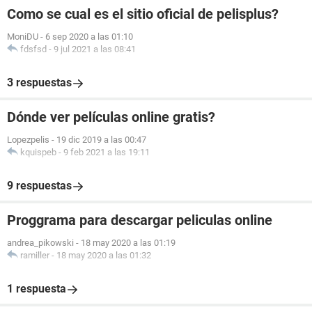
Como se cual es el sitio oficial de pelisplus?
MoniDU
-
6 sep 2020 a las 01:10
fdsfsd
-
9 jul 2021 a las 08:41
3 respuestas
Dónde ver películas online gratis?
Lopezpelis
-
19 dic 2019 a las 00:47
kquispeb
-
9 feb 2021 a las 19:11
9 respuestas
Proggrama para descargar peliculas online
andrea_pikowski
-
18 may 2020 a las 01:19
ramiller
-
18 may 2020 a las 01:32
1 respuesta