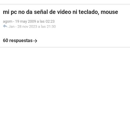
mi pc no da señal de video ni teclado, mouse
agom
-
19 may 2009 a las 02:23
Jan
-
28 nov 2023 a las 21:30
60 respuestas