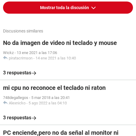
Mostrar toda la discusión
Discusiones similares
No da imagen de video ni teclado y mouse
Wickz
-
13 ene 2021 a las 17:06
piratacrimson
-
14 ene 2021 a las 10:40
3 respuestas
mi cpu no reconoce el teclado ni raton
748degallegos
-
5 mar 2018 a las 20:41
Alexnicko
-
5 ago 2022 a las 04:10
3 respuestas
PC enciende,pero no da señal al monitor ni