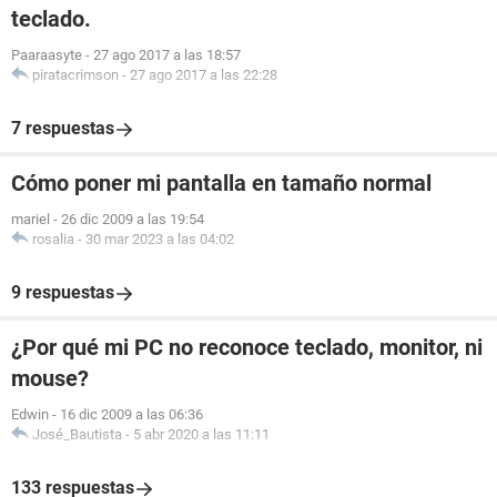
teclado.
Paaraasyte
-
27 ago 2017 a las 18:57
piratacrimson
-
27 ago 2017 a las 22:28
7 respuestas
Cómo poner mi pantalla en tamaño normal
mariel
-
26 dic 2009 a las 19:54
rosalia
-
30 mar 2023 a las 04:02
9 respuestas
¿Por qué mi PC no reconoce teclado, monitor, ni
mouse?
Edwin
-
16 dic 2009 a las 06:36
José_Bautista
-
5 abr 2020 a las 11:11
133 respuestas