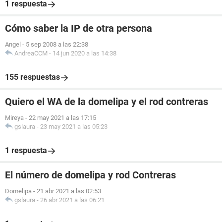
1 respuesta
Cómo saber la IP de otra persona
Angel
-
5 sep 2008 a las 22:38
AndreaCCM
-
14 jun 2020 a las 14:38
155 respuestas
Quiero el WA de la domelipa y el rod contreras
Mireya
-
22 may 2021 a las 17:15
gslaura
-
23 may 2021 a las 05:23
1 respuesta
El número de domelipa y rod Contreras
Domelipa
-
21 abr 2021 a las 02:53
gslaura
-
26 abr 2021 a las 06:21