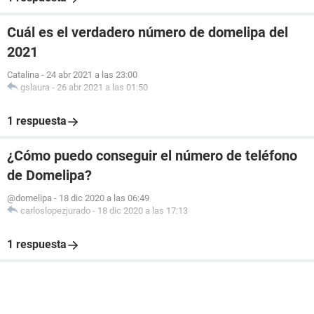
Cuál es el verdadero número de domelipa del
2021
Catalina
-
24 abr 2021 a las 23:00
gslaura
-
26 abr 2021 a las 01:50
1 respuesta
¿Cómo puedo conseguir el número de teléfono
de Domelipa?
@domelipa
-
18 dic 2020 a las 06:49
carloslopezjurado
-
18 dic 2020 a las 17:13
1 respuesta