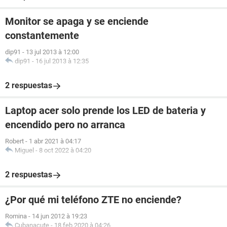
Monitor se apaga y se enciende
constantemente
dip91
-
13 jul 2013 à 12:00
dip91
-
16 jul 2013 à 12:35
2 respuestas
Laptop acer solo prende los LED de bateria y
encendido pero no arranca
Robert
-
1 abr 2021 à 04:17
Miguel
-
8 oct 2022 à 04:20
2 respuestas
¿Por qué mi teléfono ZTE no enciende?
Romina
-
14 jun 2012 à 19:23
Cubanacute
-
18 feb 2020 à 04:26