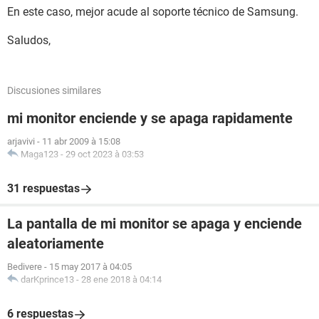
En este caso, mejor acude al soporte técnico de Samsung.
Saludos,
Discusiones similares
mi monitor enciende y se apaga rapidamente
arjavivi
-
11 abr 2009 à 15:08
Maga123
-
29 oct 2023 à 03:53
31 respuestas
La pantalla de mi monitor se apaga y enciende
aleatoriamente
Bedivere
-
15 may 2017 à 04:05
darKprince13
-
28 ene 2018 à 04:14
6 respuestas