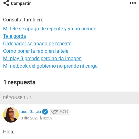
Compartir
Consulta también:
Mi tele se apago de repente y ya no prende
Tele gorda
Ordenador se apaga de repente
Como poner la radio en la tele
Mi play 3 prende pero no da imagen
Mi netbook del gobierno no prende ni carga
1 respuesta
RÉPONSE 1 / 1
Laura García
9.719
13 dic 2021 à 02:39
Hola,