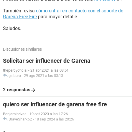
También revisa
cómo entrar en contacto con el soporte de
Garena Free Fire
para mayor detalle.
Saludos.
Discusiones similares
Solicitar ser influencer de Garena
thepercyoficial
-
21 abr 2021 a las 03:51
gslaura
-
29 ago 2021 a las 03:13
2 respuestas
quiero ser influencer de garena free fire
Benjaminrivas
-
19 oct 2023 a las 17:26
BraveShark62
-
18 sep 2024 a las 20:26