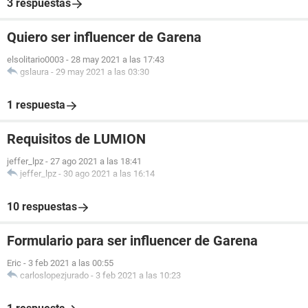
3 respuestas
Quiero ser influencer de Garena
elsolitario0003
-
28 may 2021 a las 17:43
gslaura
-
29 may 2021 a las 03:30
1 respuesta
Requisitos de LUMION
jeffer_lpz
-
27 ago 2021 a las 18:41
jeffer_lpz
-
30 ago 2021 a las 16:14
10 respuestas
Formulario para ser influencer de Garena
Eric
-
3 feb 2021 a las 00:55
carloslopezjurado
-
3 feb 2021 a las 10:23