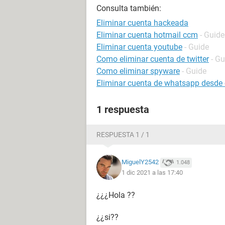
Consulta también:
Eliminar cuenta hackeada
Eliminar cuenta hotmail ccm
- Guide
Eliminar cuenta youtube
- Guide
Como eliminar cuenta de twitter
- Gu
Como eliminar spyware
- Guide
Eliminar cuenta de whatsapp desde o
1 respuesta
RESPUESTA 1 / 1
MiguelY2542
1.048
1 dic 2021 a las 17:40
¿¿¿Hola ??
¿¿si??