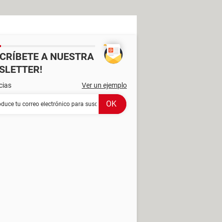
SCRÍBETE A NUESTRA
SLETTER!
cias
Ver un ejemplo