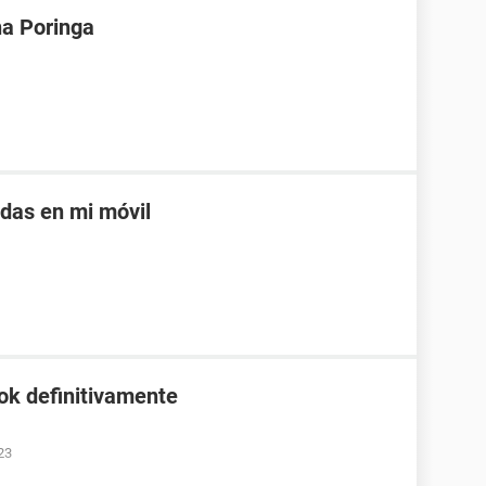
na Poringa
adas en mi móvil
ok definitivamente
23