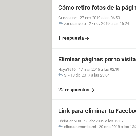
Cómo retiro fotos de la pági
Guadalupe
-
27 nov 2019 a las 06:50
zandra.rivera
-
27 nov 2019 a las 16:24
1 respuesta
Eliminar páginas porno visit
Naya1616
-
17 mar 2015 a las 02:19
Si
-
18 dic 2017 a las 23:04
22 respuestas
Link para eliminar tu Facebo
ChristianM33
-
28 abr 2009 a las 19:37
eliasasumumbami
-
20 ene 2018 a las 13: