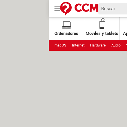
Ordenadores
Móviles y tablets
Ap
macOS
Internet
Hardware
Audio