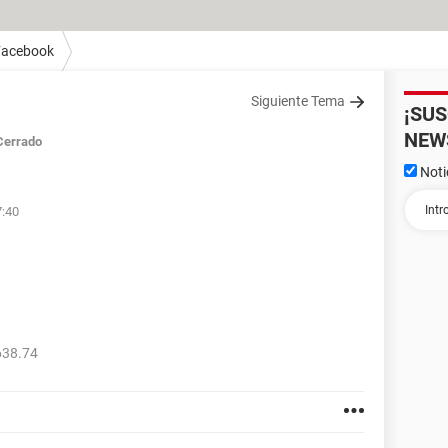
Facebook
Siguiente Tema
¡SU
NEW
Cerrado
Noti
7:40
638.74