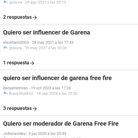
gslaura
-
29 ago 2021 a las 03:13
2 respuestas
Quiero ser influencer de Garena
elsolitario0003
-
28 may 2021 a las 17:43
gslaura
-
29 may 2021 a las 03:30
1 respuesta
quiero ser influencer de garena free fire
Benjaminrivas
-
19 oct 2023 a las 17:26
BraveShark62
-
18 sep 2024 a las 20:26
3 respuestas
Quiero ser moderador de Garena Free Fire
JsBenavides
-
6 jun 2020 a las 05:49