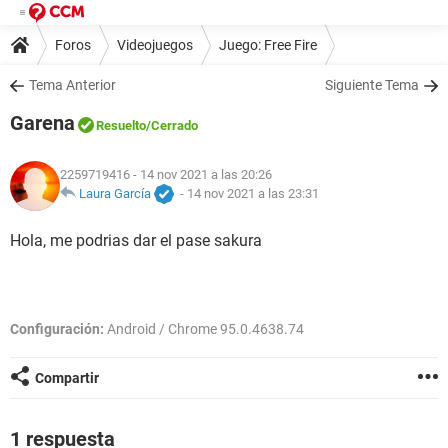
Foros
Videojuegos
Juego: Free Fire
Tema Anterior
Siguiente Tema
Garena
Resuelto
/Cerrado
2259719416
- 14 nov 2021 a las 20:26
Laura García
-
14 nov 2021 a las 23:31
Hola, me podrias dar el pase sakura
Configuración:
Android / Chrome 95.0.4638.74
Compartir
1 respuesta