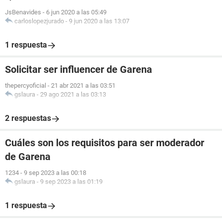
JsBenavides
-
6 jun 2020 a las 05:49
carloslopezjurado
-
9 jun 2020 a las 13:07
1 respuesta
Solicitar ser influencer de Garena
thepercyoficial
-
21 abr 2021 a las 03:51
gslaura
-
29 ago 2021 a las 03:13
2 respuestas
Cuáles son los requisitos para ser moderador
de Garena
1234
-
9 sep 2023 a las 00:18
gslaura
-
9 sep 2023 a las 01:19
1 respuesta