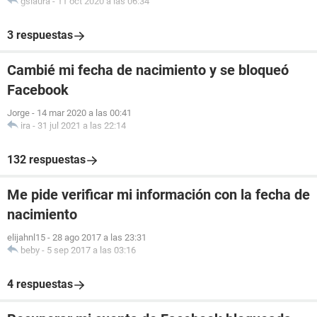
gslaura
-
11 oct 2020 a las 06:34
3 respuestas
Cambié mi fecha de nacimiento y se bloqueó
Facebook
Jorge
-
14 mar 2020 a las 00:41
ira
-
31 jul 2021 a las 22:14
132 respuestas
Me pide verificar mi información con la fecha de
nacimiento
elijahnl15
-
28 ago 2017 a las 23:31
beby
-
5 sep 2017 a las 03:16
4 respuestas