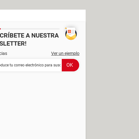
SCRÍBETE A NUESTRA
SLETTER!
cias
Ver un ejemplo