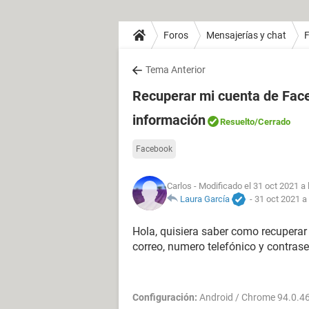
Foros
Mensajerías y chat
Tema Anterior
Recuperar mi cuenta de Fac
información
Resuelto
/Cerrado
Facebook
Carlos
- Modificado el 31 oct 2021 a 
Laura García
-
31 oct 2021 a
Hola, quisiera saber como recupera
correo, numero telefónico y contras
Configuración:
Android / Chrome 94.0.4