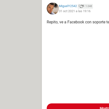
MiguelY2542
1.048
31 oct 2021 a las 19:16
Repito, ve a Facebook con soporte t
Mostr