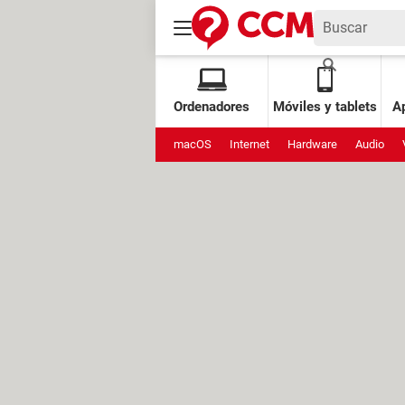
Ordenadores
Móviles y tablets
Ap
macOS
Internet
Hardware
Audio