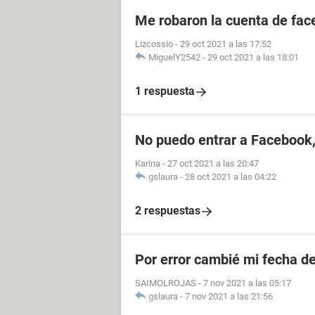
Me robaron la cuenta de fac
Lizcossio
-
29 oct 2021 a las 17:52
MiguelY2542
-
29 oct 2021 a las 18:01
1 respuesta
No puedo entrar a Facebook,
Karina
-
27 oct 2021 a las 20:47
gslaura
-
28 oct 2021 a las 04:22
2 respuestas
Por error cambié mi fecha d
SAIMOLROJAS
-
7 nov 2021 a las 05:17
gslaura
-
7 nov 2021 a las 21:56