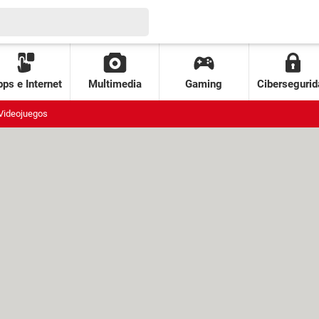
ps e Internet
Multimedia
Gaming
Cibersegurid
Videojuegos