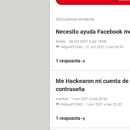
Discusiones similares
Necesito ayuda Facebook me 
Arelys
-
30 oct 2021 a las 18:00
MiguelY2542
-
31 oct 2021 a las 03:56
1 respuesta
Me Hackearon mi cuenta de
contraseña
montse
-
1 nov 2021 a las 20:34
MiguelY2542
-
1 nov 2021 a las 22:02
1 respuesta