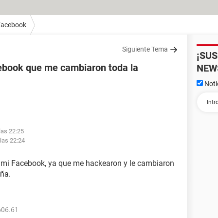
Facebook
Siguiente Tema
¡SU
ebook que me cambiaron toda la
NEW
Noti
las 22:25
 las 22:24
r mi Facebook, ya que me hackearon y le cambiaron
eña.
606.61