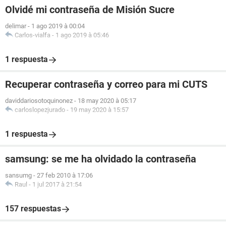
Olvidé mi contraseña de Misión Sucre
delimar
-
1 ago 2019 à 00:04
Carlos-vialfa
-
1 ago 2019 à 05:46
1 respuesta
Recuperar contraseña y correo para mi CUTS
daviddariosotoquinonez
-
18 may 2020 à 05:17
carloslopezjurado
-
19 may 2020 à 15:57
1 respuesta
samsung: se me ha olvidado la contraseña
sansumg
-
27 feb 2010 à 17:06
Raul
-
1 jul 2017 à 21:54
157 respuestas