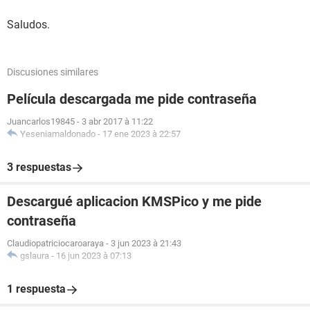
Saludos.
Discusiones similares
Película descargada me pide contraseña
Juancarlos19845
-
3 abr 2017 à 11:22
Yeseniamaldonado
-
17 ene 2023 à 22:57
3 respuestas
Descargué aplicacion KMSPico y me pide
contraseña
Claudiopatriciocaroaraya
-
3 jun 2023 à 21:43
gslaura
-
16 jun 2023 à 07:13
1 respuesta