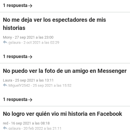
1 respuesta
No me deja ver los espectadores de mis
historias
Mony
-
27 sep 2021 a las 23:00
gslaura
-
2 oct 2021 a las 02:29
1 respuesta
No puedo ver la foto de un amigo en Messenger
Laura
-
25 sep 2021 a las 13:11
MiguelY2542
-
25 sep 2021 a las 15:52
1 respuesta
No logro ver quién vio mi historia en Facebook
red
-
16 sep 2021 a las 08:18
gslaura
-
20 feb 2022 a las 21:11