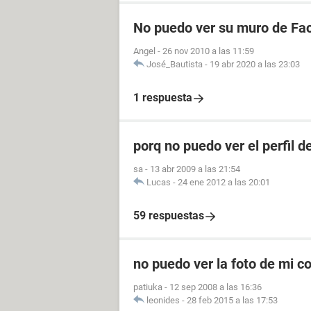
No puedo ver su muro de Fa
Angel
-
26 nov 2010 a las 11:59
José_Bautista
-
19 abr 2020 a las 23:03
1 respuesta
porq no puedo ver el perfil 
sa
-
13 abr 2009 a las 21:54
Lucas
-
24 ene 2012 a las 20:01
59 respuestas
no puedo ver la foto de mi c
patiuka
-
12 sep 2008 a las 16:36
leonides
-
28 feb 2015 a las 17:53