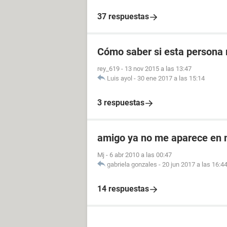
37 respuestas
Cómo saber si esta persona 
rey_619
-
13 nov 2015 a las 13:47
Luis ayol
-
30 ene 2017 a las 15:14
3 respuestas
amigo ya no me aparece en 
Mj
-
6 abr 2010 a las 00:47
gabriela gonzales
-
20 jun 2017 a las 16:4
14 respuestas