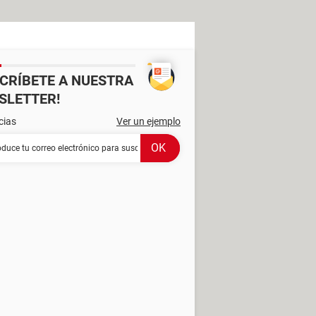
SCRÍBETE A NUESTRA
SLETTER!
cias
Ver un ejemplo