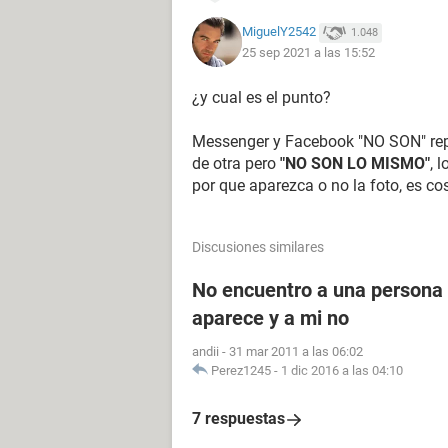
MiguelY2542
1.048
25 sep 2021 a las 15:52
¿y cual es el punto?
Messenger y Facebook "NO SON" rep
de otra pero
"NO SON LO MISMO"
, 
por que aparezca o no la foto, es cos
Discusiones similares
No encuentro a una persona 
aparece y a mi no
andii
-
31 mar 2011 a las 06:02
Perez1245
-
1 dic 2016 a las 04:10
7 respuestas