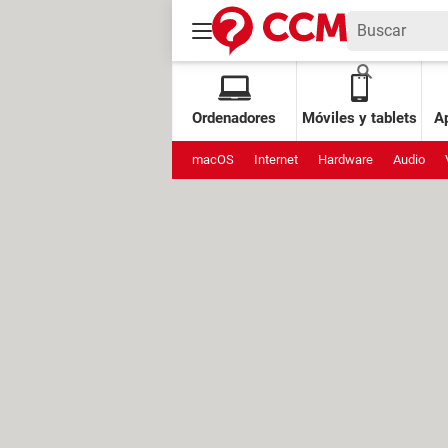
Ordenadores
Móviles y tablets
Ap
macOS
Internet
Hardware
Audio