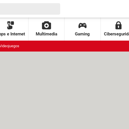
ps e Internet
Multimedia
Gaming
Cibersegurid
Videojuegos