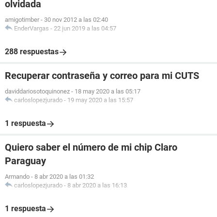
olvidada
amigotimber
-
30 nov 2012 a las 02:40
EnderVargas
-
22 jun 2019 a las 04:57
288 respuestas
Recuperar contraseña y correo para mi CUTS
daviddariosotoquinonez
-
18 may 2020 a las 05:17
carloslopezjurado
-
19 may 2020 a las 15:57
1 respuesta
Quiero saber el número de mi chip Claro
Paraguay
Armando
-
8 abr 2020 a las 01:32
carloslopezjurado
-
8 abr 2020 a las 16:13
1 respuesta