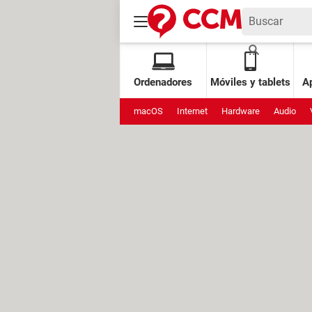
Ordenadores
Móviles y tablets
Ap
macOS
Internet
Hardware
Audio