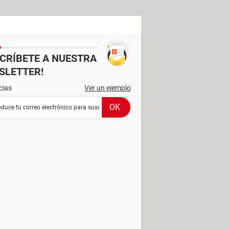
SCRÍBETE A NUESTRA
SLETTER!
cias
Ver un ejemplo