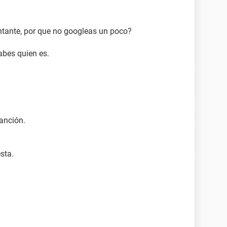
antante, por que no googleas un poco?
abes quien es.
canción.
sta.