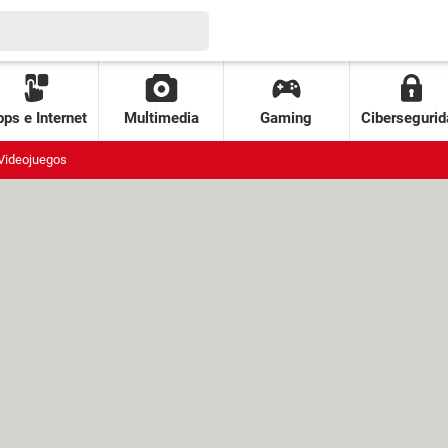
ps e Internet
Multimedia
Gaming
Cibersegurid
Videojuegos