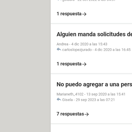
1 respuesta
Alguien manda solicitudes 
Andrea
-
4 dic 2020 a las 15:43
carloslopezjurado
-
4 dic 2020 a las 16:45
1 respuesta
No puedo agregar a una pers
Marianeth_4102
-
13 sep 2020 a las 15:41
Gisela
-
29 sep 2023 a las 07:21
7 respuestas