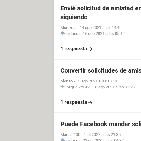
Envié solicitud de amistad 
siguiendo
Moniyela
-
14 sep 2021 a las 14:40
gslaura
-
16 sep 2021 a las 05:12
1 respuesta
Convertir solicitudes de ami
Alonso
-
15 ago 2021 a las 07:31
MiguelY2542
-
16 ago 2021 a las 17:26
1 respuesta
Puede Facebook mandar soli
Marilu2100
-
4 jul 2022 a las 21:35
gslaura
-
22 oct 2022 a las 04:37