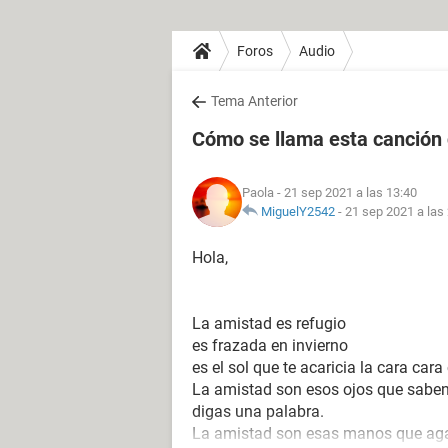
Foros
Audio
Tema Anterior
Cómo se llama esta canción 
Paola
- 21 sep 2021 a las 13:40
MiguelY2542
-
21 sep 2021 a las
Hola,
La amistad es refugio
es frazada en invierno
es el sol que te acaricia la cara ca
La amistad son esos ojos que saben 
digas una palabra.
La amistad son esas manos que agar