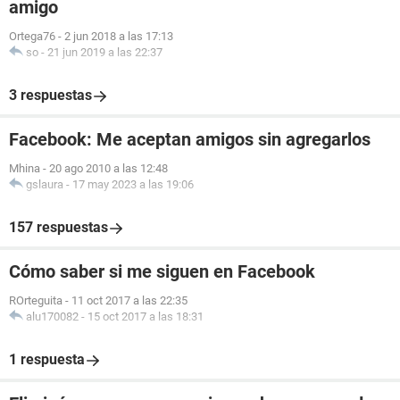
amigo
Ortega76
-
2 jun 2018 a las 17:13
so
-
21 jun 2019 a las 22:37
3 respuestas
Facebook: Me aceptan amigos sin agregarlos
Mhina
-
20 ago 2010 a las 12:48
gslaura
-
17 may 2023 a las 19:06
157 respuestas
Cómo saber si me siguen en Facebook
ROrteguita
-
11 oct 2017 a las 22:35
alu170082
-
15 oct 2017 a las 18:31
1 respuesta