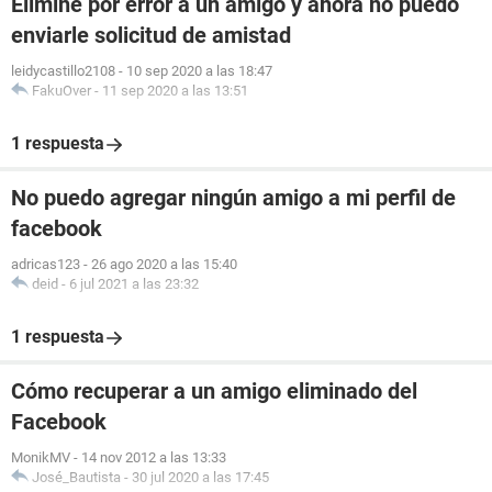
Eliminé por error a un amigo y ahora no puedo
enviarle solicitud de amistad
leidycastillo2108
-
10 sep 2020 a las 18:47
FakuOver
-
11 sep 2020 a las 13:51
1 respuesta
No puedo agregar ningún amigo a mi perfil de
facebook
adricas123
-
26 ago 2020 a las 15:40
deid
-
6 jul 2021 a las 23:32
1 respuesta
Cómo recuperar a un amigo eliminado del
Facebook
MonikMV
-
14 nov 2012 a las 13:33
José_Bautista
-
30 jul 2020 a las 17:45