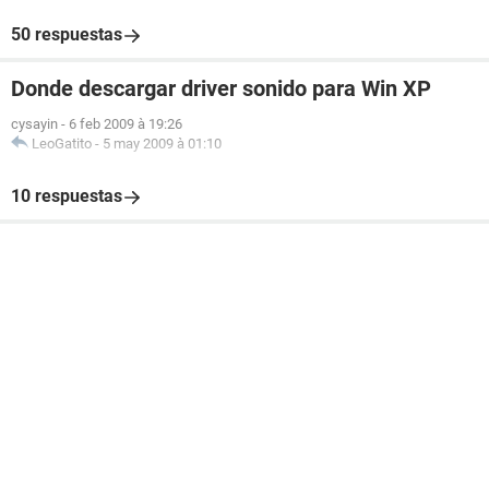
50 respuestas
Donde descargar driver sonido para Win XP
cysayin
-
6 feb 2009 à 19:26
LeoGatito
-
5 may 2009 à 01:10
10 respuestas