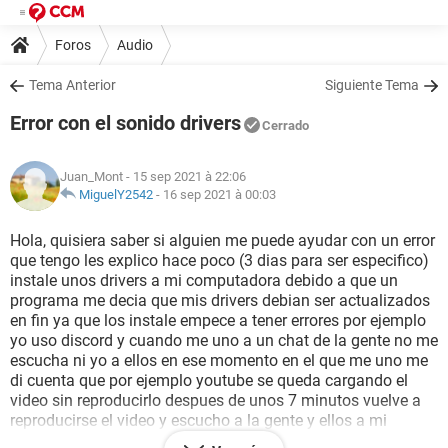
Foros
Audio
Tema Anterior
Siguiente Tema
Error con el sonido drivers
Cerrado
Juan_Mont
- 15 sep 2021 à 22:06
MiguelY2542
-
16 sep 2021 à 00:03
Hola, quisiera saber si alguien me puede ayudar con un error
que tengo les explico hace poco (3 dias para ser especifico)
instale unos drivers a mi computadora debido a que un
programa me decia que mis drivers debian ser actualizados
en fin ya que los instale empece a tener errores por ejemplo
yo uso discord y cuando me uno a un chat de la gente no me
escucha ni yo a ellos en ese momento en el que me uno me
di cuenta que por ejemplo youtube se queda cargando el
video sin reproducirlo despues de unos 7 minutos vuelve a
reproducirse el video y escucho a la gente y ellos a mi
tambien antes de instalar esos drivers discord me reconocia