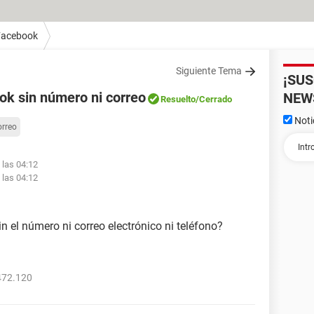
Facebook
Siguiente Tema
¡SU
k sin número ni correo
NEW
Resuelto
/Cerrado
Noti
orreo
 las 04:12
 las 04:12
 el número ni correo electrónico ni teléfono?
472.120