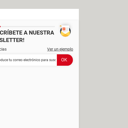
SCRÍBETE A NUESTRA
SLETTER!
cias
Ver un ejemplo