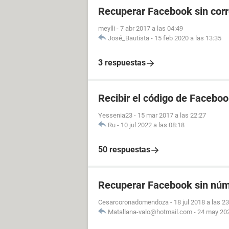
Recuperar Facebook sin corr
meylli
-
7 abr 2017 a las 04:49
José_Bautista
-
15 feb 2020 a las 13:35
3 respuestas
Recibir el código de Facebo
Yessenia23
-
15 mar 2017 a las 22:27
Ru
-
10 jul 2022 a las 08:18
50 respuestas
Recuperar Facebook sin núm
Cesarcoronadomendoza
-
18 jul 2018 a las 2
Matallana-valo@hotmail.com
-
24 may 202