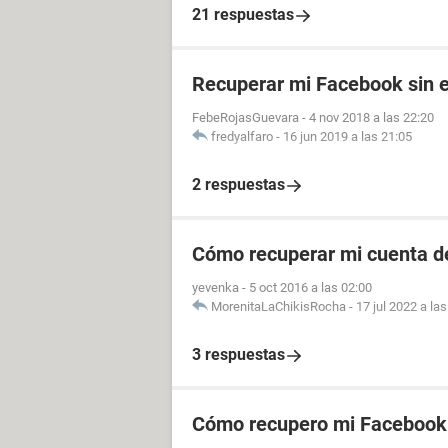
21 respuestas
Recuperar mi Facebook sin el
FebeRojasGuevara
-
4 nov 2018 a las 22:20
fredyalfaro
-
16 jun 2019 a las 21:05
2 respuestas
Cómo recuperar mi cuenta de
yevenka
-
5 oct 2016 a las 02:00
MorenitaLaChikisRocha
-
17 jul 2022 a la
3 respuestas
Cómo recupero mi Facebook 