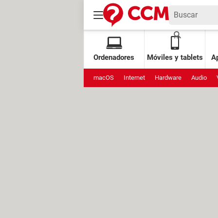
Ordenadores
Móviles y tablets
Ap
macOS
Internet
Hardware
Audio