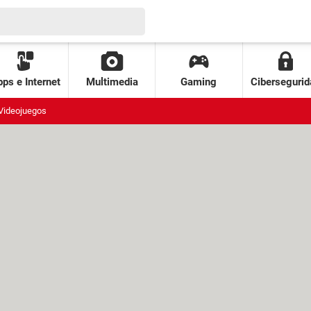
ps e Internet
Multimedia
Gaming
Cibersegurid
Videojuegos