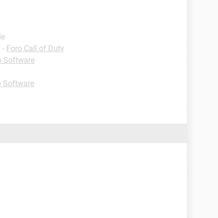
de
✓
-
Foro Call of Duty
o Software
o Software