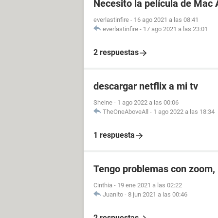
Necesito la película de Mac
everlastinfire
-
16 ago 2021 a las 08:41
everlastinfire
-
17 ago 2021 a las 23:01
2 respuestas
descargar netflix a mi tv
Sheine
-
1 ago 2022 a las 00:06
TheOneAboveAll
-
1 ago 2022 a las 18:34
1 respuesta
Tengo problemas con zoom, m
Cinthia
-
19 ene 2021 a las 02:22
Juanito
-
8 jun 2021 a las 00:46
2 respuestas