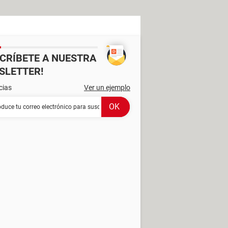
SCRÍBETE A NUESTRA
SLETTER!
cias
Ver un ejemplo