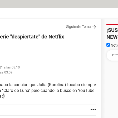
Siguiente Tema
¡SU
rie "despiertate" de Netflix
NEW
Noti
21 a las 03:10
las 03:09
maba la canción que Julia (Karolina) tocaba siempre
a "Claro de Luna" pero cuando la busco en YouTube
da☝