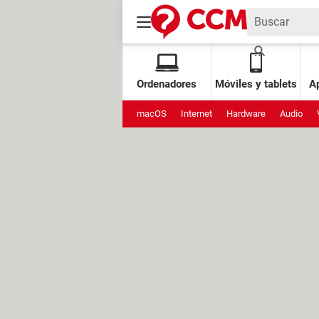
Ordenadores
Móviles y tablets
Ap
macOS
Internet
Hardware
Audio