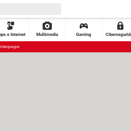
ps e Internet
Multimedia
Gaming
Cibersegurid
Videojuegos