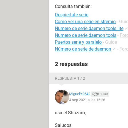
Consulta también:
Despiertate serie
Como ver una serie en stremio
- Gui
Numero de serie daemon tools lite
Numero de serie daemon tools
-
For
Puertos serie y paralelo
- Guide
Número de serie de daemon
✓
-
For
2 respuestas
RESPUESTA 1 / 2
MiguelY2542
1.048
4 sep 2021 a las 15:26
usa el Shazam,
Saludos