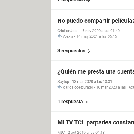
No puedo compartir películas
CristianJoel_
-
6 nov 2020 a las 01:40
Alexis
-
14 may 2021 a las 06:16
3 respuestas
¿Quién me presta una cuenta
Soytop
-
13 mar 2020 a las 18:31
carloslopezjurado
-
16 mar 2020 a las 16:
1 respuesta
Mi TV TCL parpadea consta
M97
-
2 oct 2019 a las 04:18