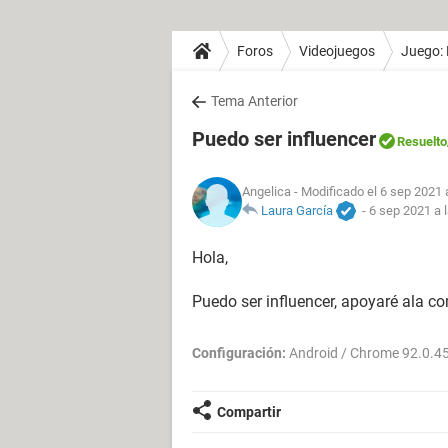
Foros
Videojuegos
Juego: 
Tema Anterior
Puedo ser influencer
Resuelto
Angelica
- Modificado el 6 sep 2021 
Laura García
-
6 sep 2021 a 
Hola,
Puedo ser influencer, apoyaré ala co
Configuración:
Android / Chrome 92.0.4
Compartir