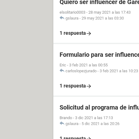
Quiero ser influencer de Gar
elsolitario0003
-
28 may 2021 a las 17:43
gslaura
-
29 may 2021 a las 03:30
1 respuesta
Formulario para ser influenc
Eric
-
3 feb 2021 a las 00:55
carloslopezjurado
-
3 feb 2021 a las 10:23
1 respuesta
Solicitud al programa de infl
Brando
-
3 dic 2021 a las 17:13
gslaura
-
5 dic 2021 a las 20:26
1 respuesta