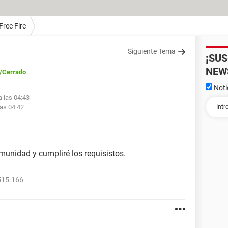
Free Fire
Siguiente Tema
¡SU
NEW
/Cerrado
Noti
a las 04:43
las 04:42
munidad y cumpliré los requisistos.
515.166