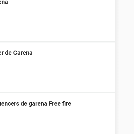
ena
er de Garena
uencers de garena Free fire