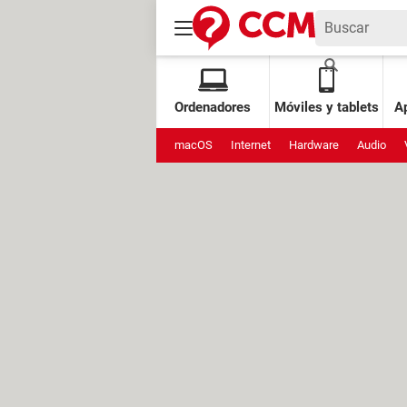
Ordenadores
Móviles y tablets
Ap
macOS
Internet
Hardware
Audio